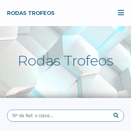
RODAS TROFEOS
Catálogo
Copas
Trofeos
Rodas Trofeos
Medallas
Bandejas
Placas
Premios Especiales
Nosotros