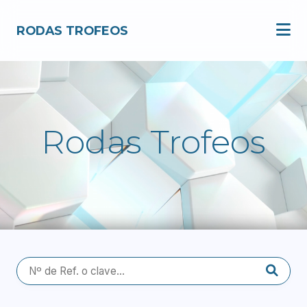
RODAS TROFEOS
Catálogo
Copas
Trofeos
Rodas Trofeos
Medallas
Bandejas
Placas
Premios Especiales
Nosotros